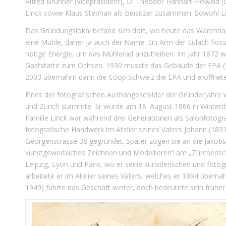
Alfred Brunner (Vicepräsident), D. Theodor Hanhart-Howald (Q
Linck sowie Klaus Stephan als Beisitzer zusammen. Sowohl L
Das Gründungslokal befand sich dort, wo heute das Warenhau
eine Mühle, daher ja auch der Name. Ein Arm der Eulach floss
nötige Energie, um das Mühlerad anzutreiben. Im Jahr 1872 
Gaststätte zum Ochsen. 1930 musste das Gebäude der EPA (Ein
2003 übernahm dann die Coop Schweiz die EPA und eröffnet
Eines der fotografischen Aushängeschilder der Gründerjahre 
und Zürich stammte. Er wurde am 16. August 1866 in Wintert
Familie Linck war während drei Generationen als Salonfotogr
fotografische Handwerk im Atelier seines Vaters Johann (1831
Georgenstrasse 38 gegründet. Später zogen sie an die Jakobst
kunstgewerbliches Zeichnen und Modellieren“ am „Zürcherisc
Leipzig, Lyon und Paris, wo er seine künstlerischen und fotog
arbeitete er im Atelier seines Vaters, welches er 1894 übern
1949) führte das Geschäft weiter, doch bedeutete sein früher