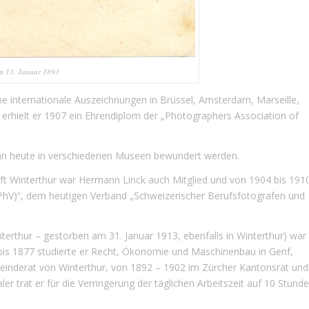
m 13. Januar 1893
 internationale Auszeichnungen in Brüssel, Amsterdam, Marseille,
m erhielt er 1907 ein Ehrendiplom der „Photographers Association of
nn heute in verschiedenen Museen bewundert werden.
ft Winterthur war Hermann Linck auch Mitglied und von 1904 bis 191
PhV)“, dem heutigen Verband „Schweizerischer Berufsfotografen und
erthur – gestorben am 31. Januar 1913, ebenfalls in Winterthur) war
 bis 1877 studierte er Recht, Ökonomie und Maschinenbau in Genf,
einderat von Winterthur, von 1892 – 1902 im Zürcher Kantonsrat und
er trat er für die Verringerung der täglichen Arbeitszeit auf 10 Stund