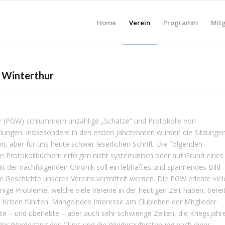
Home
Verein
Programm
Mitg
t Winterthur
ur (PGW) schlummern unzählige „Schätze“ und Protokolle von
ngen. Insbesondere in den ersten Jahrzehnten wurden die Sitzunge
n, aber für uns heute schwer leserlichen Schrift. Die folgenden
 Protokollbüchern erfolgen nicht systematisch oder auf Grund eines
it der nachfolgenden Chronik soll ein lebhaftes und spannendes Bild
e Geschichte unseres Vereins vermittelt werden. Die PGW erlebte viel
ige Probleme, welche viele Vereine in der heutigen Zeit haben, berei
 Krisen führten: Mangelndes Interesse am Clubleben der Mitglieder
– und überlebte – aber auch sehr schwierige Zeiten, die Kriegsjahr
t der Werdegang des Clubs und die Wiederauferstehung nach einer