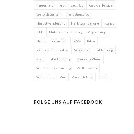
frauenfeld
Frühlingausflug
Gauklerfestival
GeroldsGarten
Herbstausglug
Herbstwanderung
Herbswanderung
Kunst
LILU
Mehrfachbelichtung
Mogelsberg
Nacht
Peter Bihr
PGW
Pilze
Rapperswil
sattel
Schlangen
Sihlsprung
Stadt
Stadtführung
Stein am Rhein
Weihnachtsstimmung
Wettbewerb
Winterthur
Zoo
Zuckerfabrik
Zürich
FOLGE UNS AUF FACEBOOK