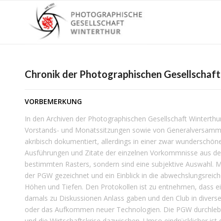
Chronik der Photographischen Gesellschaf
VORBEMERKUNG
In den Archiven der Photographischen Gesellschaft Winterth
Vorstands- und Monatssitzungen sowie von Generalversammlu
akribisch dokumentiert, allerdings in einer zwar wunderschöne
Ausführungen und Zitate der einzelnen Vorkommnisse aus den
bestimmten Rasters, sondern sind eine subjektive Auswahl. M
der PGW gezeichnet und ein Einblick in die abwechslungsreich
Höhen und Tiefen. Den Protokollen ist zu entnehmen, dass ein
damals zu Diskussionen Anlass gaben und den Club in diverse
oder das Aufkommen neuer Technologien. Die PGW durchlebte 
und die Wirtschaftskrise dazwischen. Umso eindrücklicher is