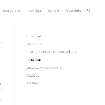
liedergalerien
Beiträge
Kontakt
Presseinfo
Downloads
Geschichte
100 Jahre PGW – Fotoausstellung
Chronik
n
Jahreswettbewerbe PGW
Mitglieder
Vorstand
e
ts
e