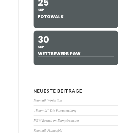
25
SEP
FOTOWALK
30
SEP
WETTBEWERB PGW
NEUESTE BEITRÄGE
Fotowalk Winterthur
„Fotomix“ Die Fotoaustellung
PGW Besuch im Dampfzentrum
Fotowalk Frauenfeld