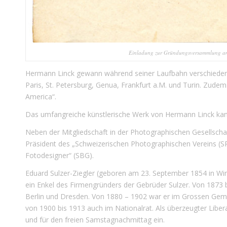
Einladung zur Gründungsversammlung a
Hermann Linck gewann während seiner Laufbahn verschiedene
Paris, St. Petersburg, Genua, Frankfurt a.M. und Turin. Zude
America“.
Das umfangreiche künstlerische Werk von Hermann Linck ka
Neben der Mitgliedschaft in der Photographischen Gesellscha
Präsident des „Schweizerischen Photographischen Vereins (S
Fotodesigner“ (SBG).
Eduard Sulzer-Ziegler (geboren am 23. September 1854 in Wint
ein Enkel des Firmengründers der Gebrüder Sulzer. Von 1873
Berlin und Dresden. Von 1880 – 1902 war er im Grossen Gem
von 1900 bis 1913 auch im Nationalrat. Als überzeugter Liberal
und für den freien Samstagnachmittag ein.