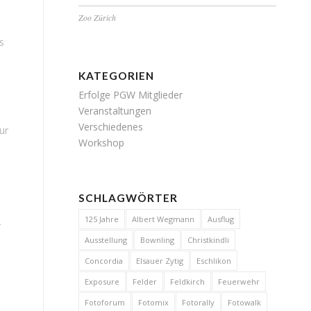
Zoo Zürich
s
KATEGORIEN
Erfolge PGW Mitglieder
Veranstaltungen
Verschiedenes
ur
Workshop
SCHLAGWÖRTER
125 Jahre
Albert Wegmann
Ausflug
r
Ausstellung
Bownling
Christkindli
Concordia
Elsauer Zytig
Eschlikon
Exposure
Felder
Feldkirch
Feuerwehr
Fotoforum
Fotomix
Fotorally
Fotowalk