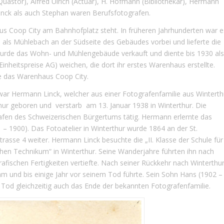
uästor), Alfred Ulrich (Actuar), H. Hofmann (Bibliothekar), Hermann
inck als auch Stephan waren Berufsfotografen.
s Coop City am Bahnhofplatz steht. In früheren Jahrhunderten war e
 als Mühlebach an der Südseite des Gebäudes vorbei und lieferte die
wurde das Wohn- und Mühlengebäude verkauft und diente bis 1930 als
heitspreise AG) weichen, die dort ihr erstes Warenhaus erstellte.
e das Warenhaus Coop City.
war Hermann Linck, welcher aus einer Fotografenfamilie aus Winterth
hur geboren und verstarb am 13. Januar 1938 in Winterthur. Die
afen des Schweizerischen Bürgertums tätig. Hermann erlernte das
 – 1900). Das Fotoatelier in Winterthur wurde 1864 an der St.
rasse 4 weiter. Hermann Linck besuchte die „II. Klasse der Schule für
hen Technikum“ in Winterthur. Seine Wanderjahre führten ihn nach
rafischen Fertigkeiten vertiefte. Nach seiner Rückkehr nach Winterthu
ahm und bis einige Jahr vor seinem Tod führte. Sein Sohn Hans (1902 –
 Tod gleichzeitig auch das Ende der bekannten Fotografenfamilie.